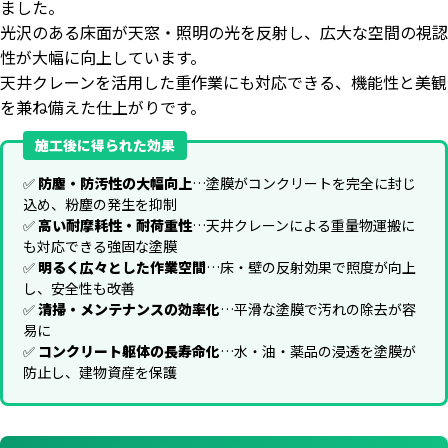
ました。
光沢のある床面が天窓・照明の光を反射し、広大な空間の視認
性が大幅に向上しています。
天井クレーンを活用した重作業にも対応できる、機能性と美観
を兼ね備えた仕上がりです。
施工後に得られた効果
✅
防塵・防汚性の大幅向上
…塗膜がコンクリートを完全に封じ
込め、粉塵の発生を抑制
✅
高い耐摩耗性・耐荷重性
…天井クレーンによる重量物運搬に
も対応できる強固な塗膜
✅
明るく広々とした作業空間
…床・壁の反射効果で照度が向上
し、安全性も改善
✅
清掃・メンテナンスの効率化
…平滑な塗膜で汚れの除去が容
易に
✅
コンクリート躯体の長寿命化
…水・油・薬品の浸透を塗膜が
防止し、建物資産を保護