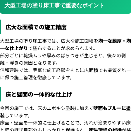
大型工場の塗り床工事で重要なポイント
広大な面積での施工精度
大型工場の塗り床工事では、広大な施工面積を
均一な膜厚・均
一な仕上がり
で塗布することが求められます。
部分ごとに乾燥ムラや厚みのばらつきが生じると、後々の剥
離・浮きの原因となります。
信和建装では、豊富な施工経験をもとに広面積でも品質を均一
に保つ施工管理を徹底しています。
床と壁面の一体的な仕上げ
今回の施工では、床のエポキシ塗装に加えて
壁面もブルーに塗
装
しています。
床面・壁面を一体的に仕上げることで、汚れが溜まりやすい床
と壁の継ぎ目部分もしっかりと保護され、
衛生環境の維持
が格