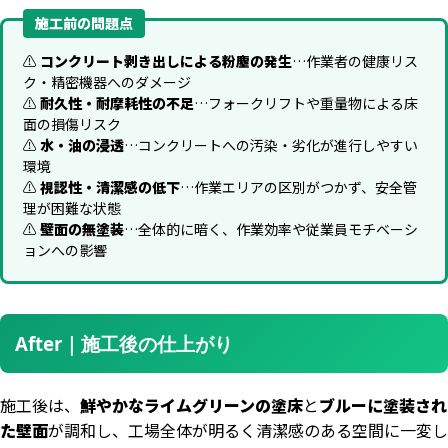
施工前の問題点
⚠️
コンクリート剥き出しによる粉塵の発生
…作業者の健康リス
ク・精密機器へのダメージ
⚠️
耐久性・耐摩耗性の不足
…フォークリフトや重量物による床
面の損傷リスク
⚠️
水・油の浸透
…コンクリートへの汚染・劣化が進行しやすい
環境
⚠️
視認性・清潔感の低下
…作業エリアの区別がつかず、安全管
理が困難な状態
⚠️
壁面の無塗装
…全体的に暗く、作業効率や従業員モチベーシ
ョンへの影響
After｜施工後の仕上がり
施工後は、
鮮やかなライムグリーンの塗床
と
ブルーに塗装され
た壁面
が調和し、工場全体が明るく清潔感のある空間に一変し